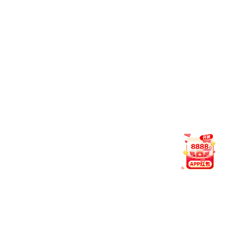
瑞安门德斯代表佛得角对阵乌拉圭队突破
在世界杯的璀璨星河中，总有那些光芒未必最盛，
却足以点燃特定夜晚的...
2026-06-30
凯西面对厄瓜多尔中场拦截是否关键攻防