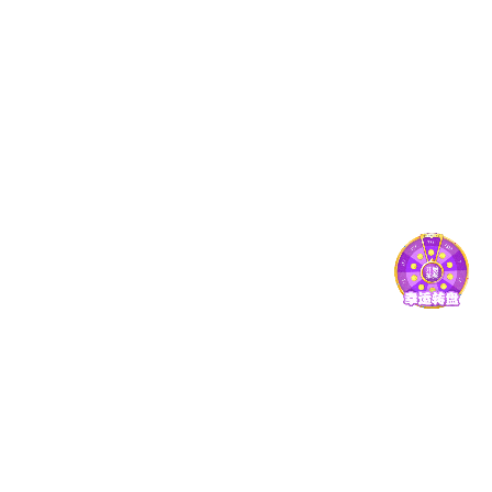
上一篇：
麦克托米奈面对海地防线首发价值
下一篇：
古多斯面对新西兰防线防守回追是
延伸阅读