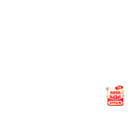
瑞安门德斯代表佛得角对阵乌拉圭队突破
在世界杯的璀璨星河中，总有那些光芒未必最盛，
却足以点燃特定夜晚的...
2026-06-30