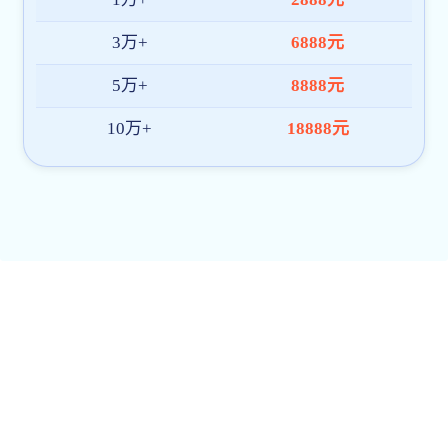
这场比赛的失利，也让对手阵营开始反思。
萨拉赫自加盟沙特联赛以来，一直承担着进
攻核心的重任，但他的状态并非总是稳定。
门将的失误虽然直接导致了失球，但全队进
攻效率低下、关键时刻缺乏应变能力的问题
同样不容忽视。主教练赛后承认，球队需要
在心理层面做出调整，尤其是在处理关键机
会时更需冷静。萨拉赫门将失误的瞬间，其
实也是球队整体注意力滑坡的缩影——当超
级巨星未能完成终结时，身后的队友没能及
时提供第二选择，这才是更值得警惕的隐
患。
随着吉达联合登顶，沙特联赛的争冠悬念被
彻底激活。接下来，吉达联合将连续对阵中