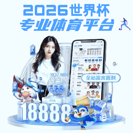
登录
注册
☰
🔍
视频集锦
淘汰赛博格巴背身做球
武汉三镇强度拉满
当法国队在世界杯赛场上用一脚精准的背身
做球撕开对手防线，而远在中超的武汉三镇
正以令人窒息的强度冲击亚冠资格，足球世
界的两种极端美学在这个冬季被完美浓缩。
前者是天赋与灵感的瞬间绽放，后者是意志