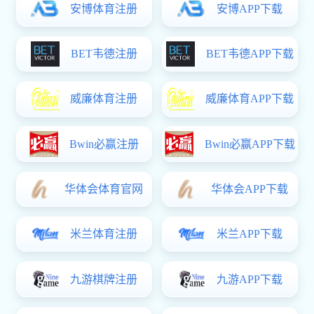
度压缩，每一次这样的背身做球都可能成为
打破僵局的密码。
相比法国队的高阶技艺，武汉三镇在2023赛
季中超联赛中展现出的“强度拉满”则更贴近
现代足球的本源。所谓强度，不仅仅是跑动
距离和拼抢次数的叠加，更是每一次身体对
抗时的决心、每一次攻防转换时的速度以及
90分钟内持续的压迫感。武汉三镇之所以能
在多线作战中保持竞争力，正是因为他们将
身体的硬度与战术的纪律性提升到了中超的
“天花板”。这种强度，让对手的每一次拿球
都必须承受巨大的身体干扰，让比赛的节奏
始终掌控在自己的脚下。