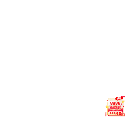
瑞安门德斯代表佛得角对阵乌拉圭队突破
在世界杯的璀璨星河中，总有那些光芒未必最盛，
却足以点燃特定夜晚的...
2026-06-30