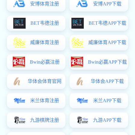
歇。他们的战术板不仅依靠身高优势，更依
赖一套复杂的交叉跑位与拉扯空当的体系。
当土耳其后防线全神贯注于盯防高空球时，
巴拉圭往往会派出一名矮个子球员在禁区前
沿隐蔽游走，等待第二落点的凌空抽射。这
种虚实结合的打法，让每一次前场定位球都
充满了不确定性。而在防守端，巴拉圭同样
精于此道，他们擅长在对手开球前形成人墙
的移动错位，以此干扰对方罚球队员的心理
节奏。可以说，巴拉圭对土耳其世界杯定位
球看点，核心就在于巴拉圭能否用这种充满
南美智慧的多变战术，撕开星月之师看似坚
固的防线。