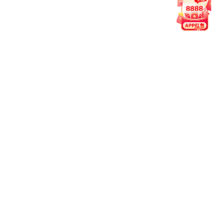
瑞安门德斯代表佛得角对阵乌拉圭队突破
在世界杯的璀璨星河中，总有那些光芒未必最盛，
却足以点燃特定夜晚的...