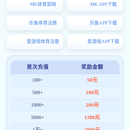
维萨多次尝试在边路利用节奏变化强行内
切，但哥伦比亚的防守阵型始终保持得极为
紧凑。每当维萨将球趟出，准备利用爆发力
超越防守队员时，总能发现身前已经多了一
堵“移动的人墙”。这种铜墙铁壁般的战术执
行，一度让维萨陷入了单打独斗的困境。他
的带球推进在这段时间内显得磕磕绊绊，不
仅无法形成有效的传中，甚至连射门的机会
都难以寻觅。这样的局面，也让看台上的刚
果金球迷不禁为这位核心尖刀捏了一把冷
汗。
然而，真正的球星正是在逆境中寻找突破的
光芒。下半场风云突变，维萨开始调整自己
的比赛策略。他不再一味地追求绝对速度下