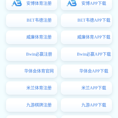
果金队撕开对手防线的“手术刀”。然而，哥
伦比亚队并非等闲之辈，他们的防守体系以
整体性强、补位迅速著称。特别是当维萨持
球时，哥伦比亚的防守球员往往会形成局部
的人数优势，通过层层设防来限制他的冲刺
空间。因此，观察维萨的带球推进是否顺
畅，实际上就是观察他能否在多人包夹下找
到那稍纵即逝的空隙，以及他的决策是否足
够聪明。
在比赛的上半场，维萨的带球推进遭遇了前
所未有的阻力。哥伦比亚队显然做了充分的
赛前部署，他们指派了速度快、身体强壮的
边后卫进行贴身盯防，并辅以后腰的协防。