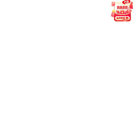
吉马良斯2026世界杯热词排行
在足球世界的茫茫星河中，总有一些名字如同彗星
划过夜空，留下一道令...
2026-06-20