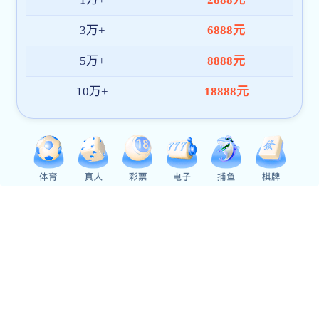
茫，但始终有人在黑暗中摸索光明。这场点
球致胜，不只是场上11名球员的胜利，更是
无数青训教练、基层体育老师、幕后工作人
员十年如一日付出的回响。当我们看到王大
雷飞身扑救的那一刻，或许更应该思考，中
国足球需要的不是一蹴而就的奇迹，而是这
样持续积累、不断突破的韧劲。
足球的魅力，正在于它从不辜负那些真正努
力的人。国足亚洲杯收官之战，用一场点球
致胜画上了句号。王大雷的封神表现，将长
久地留在球迷记忆中。而这场比赛所传递的
信号更为清晰：只要保持坚韧、敢于担当，
中国足球依然可以点燃希望。未来的路还很