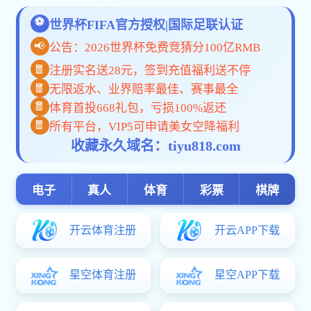
了属于这个冬天的热血篇章。在这届亚洲杯
收官之战中，王大雷不仅用一次关键点球扑
救封神，更让亿万球迷看到了国足在逆境中
咬牙前行的顽强。亚洲杯的征程虽有起伏，
但这场胜利，仿佛是为未来投下的一束希望
之光。
在小组赛阶段，国足的表现并不算完美。防
守端的疏漏和进攻端的乏力，一度让外界对
这支球队的前景充满担忧。然而，亚洲杯收
官之战，面对同样渴望证明自己的对手，中
国队展现出了截然不同的精神面貌。球员们
跑动更积极，拼抢更凶狠，战术执行更坚
决。上半场一度陷入僵局，谁能率先打破平