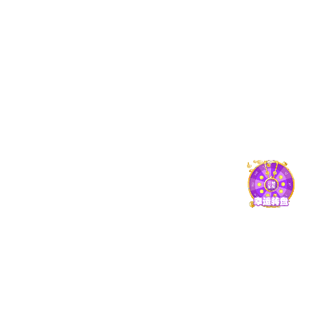
上一篇：
哈兰德面对法国防线禁区跑位是否
下一篇：
马赫雷斯面对奥地利防线节奏变化
延伸阅读