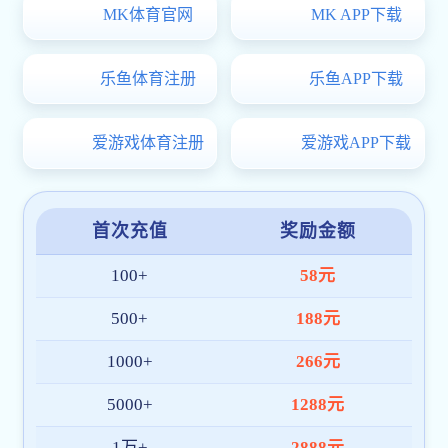
进一步深究数据背后隐藏的密码，我们会发
现乌兹别克斯坦在创造定位球机会方面有着
独到的技巧。他们并不依赖单一的边路突破
来赢得角球，而是更多通过中前场的横向拉
扯，诱使刚果金防守球员做出冒险的伸脚拦
截。在刚果金交锋乌兹别克斯坦的过往对阵
记录中（若有），乌兹别克斯坦制造的任意
球多位于大禁区弧顶两侧，这对于脚法精湛
的罚球手而言，无异于直接得分的机会。反
观刚果金，他们的定位球进攻更多地依赖于
后插上球员的头槌攻门，这要求传球落点必
须绕过乌兹别克斯坦身高臂长的门将。一个
典型的趋势是，刚果金在获得前场定位球
时，会倾向于让三名以上的高大队员埋伏在