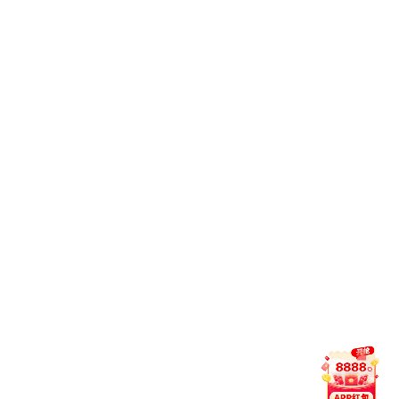
凯西面对厄瓜多尔中场拦截是否关键攻防
在世界杯的激烈战场上，中场绞杀往往是决定比赛
走向的关键，而凯西与...
2026-07-02