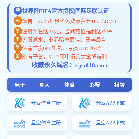
那几次令人拍案叫绝的传球，人们或许会忽
略边路那位眼神如鹰隼般锐利的塞内加尔边
锋。正是他，在小组赛阶段，用一次次石破
天惊的助攻，强行改写了比赛的剧本。今
天，我们不谈英雄的独奏，只聚焦于那位默
默操盘、用最后一传撕裂对手防线的组织核
心。他，就是塞内加尔队的进攻魔术师——
伊斯梅拉萨尔。本文将深度解析他在小组赛
阶段几近疯狂的助攻表演，带你领略这位边
路快马如何用脚下的魔力，将足球这项团队
运动推向极致的艺术高度。
相较于那些在射手榜上挥舞双臂的锋线杀
手，伊斯梅拉萨尔的名字或许并不总是占据
头条，但这恰恰掩盖了他作为“助攻机器”的